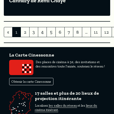
Cannary de Rémi Chayé
«
1
2
3
4
5
6
7
8
...
11
12
La Carte Cinessonne
Des places de cinéma à 5€, des invitations et
des rencontres toute l'année, soutenez le réseau !
Obtenir la carte Cinessonne
17 salles et plus de 20 lieux de
projection itinérante
Localisez
les salles du réseau
et les
lieux du
cinéma itinérant
.