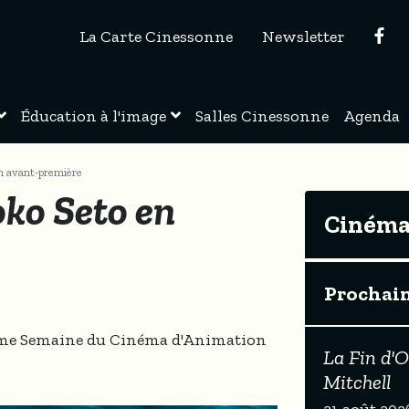
La Carte Cinessonne
Newsletter
Éducation à l'image
Salles Cinessonne
Agenda
n avant-première
ko Seto en
Cinéma 
Prochai
8ème Semaine du Cinéma d'Animation
La Fin d'O
Mitchell
21 août 202