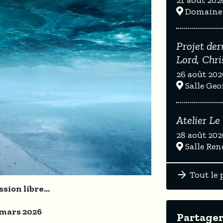
Domaine d
Projet der
Lord, Chri
26 août 202
Salle Geor
Atelier Le
28 août 202
Salle Ren
Tout le
sion libre...
 mars 2026
Partager