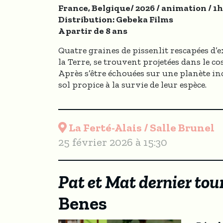
France, Belgique/ 2026 / animation / 1
Distribution: Gebeka Films
A partir de 8 ans
Quatre graines de pissenlit rescapées d’
la Terre, se trouvent projetées dans le c
Après s’être échouées sur une planète inc
sol propice à la survie de leur espèce.
La Ferté-Alais / Salle Brunel
25 février 2026 à 15:30
Pat et Mat dernier tour
Benes